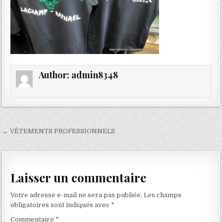
Author:
admin8348
Navigation
← VÊTEMENTS PROFESSIONNELS
de
l’article
Laisser un commentaire
Votre adresse e-mail ne sera pas publiée.
Les champs
obligatoires sont indiqués avec
*
Commentaire
*