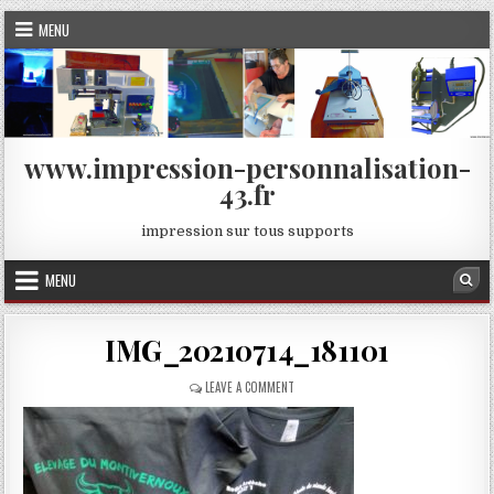
Skip
MENU
to
content
www.impression-personnalisation-
43.fr
impression sur tous supports
MENU
Sea
IMG_20210714_181101
ON
LEAVE A COMMENT
IMG_20210714_181101