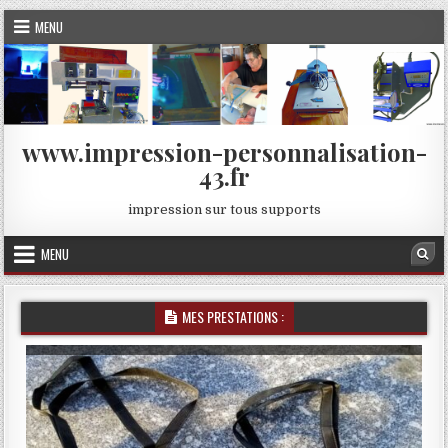
Skip
MENU
to
content
www.impression-personnalisation-
43.fr
impression sur tous supports
MENU
Sea
MES PRESTATIONS :