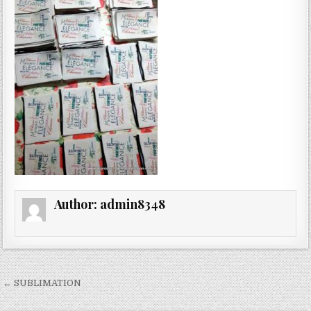
9F78BE42166B
Author:
admin8348
Navigation
← SUBLIMATION
de