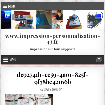
Skip
MENU
to
content
www.impression-personnalisation-
43.fr
impression sur tous supports
MENU
Sea
dc9274d1-ee59-4a01-825f-
9f78be42166b
ON
LEAVE A COMMENT
DC9274D1-
EE59-
4A01-
825F-