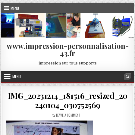
Skip
MENU
to
content
www.impression-personnalisation-
43.fr
impression sur tous supports
MENU
Sea
IMG_20231214_181516_resized_20
240104_030752569
ON
LEAVE A COMMENT
IMG_20231214_181516_RESIZED_2024010