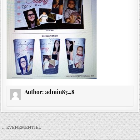
Author:
admin8348
Navigation
← EVENEMENTIEL
de