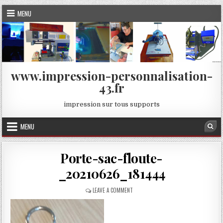
Skip
MENU
to
content
www.impression-personnalisation-
43.fr
impression sur tous supports
MENU
Sea
Porte-sac-floute-
_20210626_181444
ON
LEAVE A COMMENT
PORTE-
SAC-
FLOUTE-
_20210626_181444