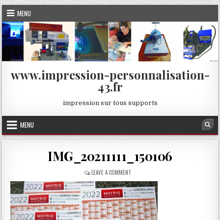
Skip
MENU
to
content
www.impression-personnalisation-
43.fr
impression sur tous supports
MENU
Sea
IMG_20211111_150106
ON
LEAVE A COMMENT
IMG_20211111_150106