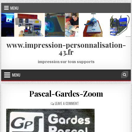
Skip
MENU
to
content
www.impression-personnalisation-
43.fr
impression sur tous supports
MENU
Sea
Pascal-Gardes-Zoom
ON
LEAVE A COMMENT
PASCAL-
GARDES-
ZOOM