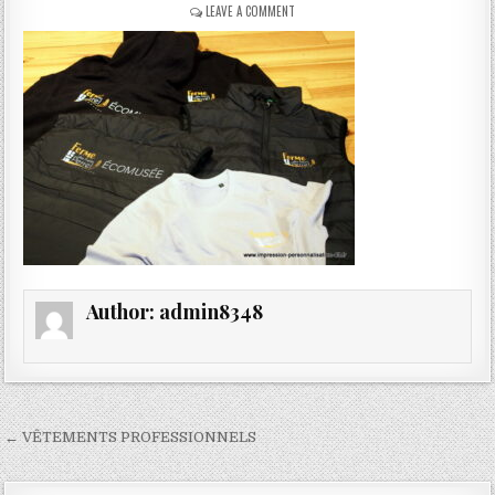
ON
LEAVE A COMMENT
OLYMPUS
DIGITAL
CAMERA
Author:
admin8348
Navigation
← VÊTEMENTS PROFESSIONNELS
de