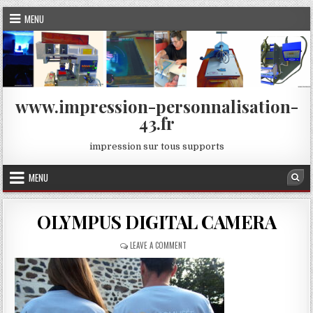
Skip
MENU
to
content
www.impression-personnalisation-
43.fr
impression sur tous supports
MENU
Sea
OLYMPUS DIGITAL CAMERA
ON
LEAVE A COMMENT
OLYMPUS
DIGITAL
CAMERA