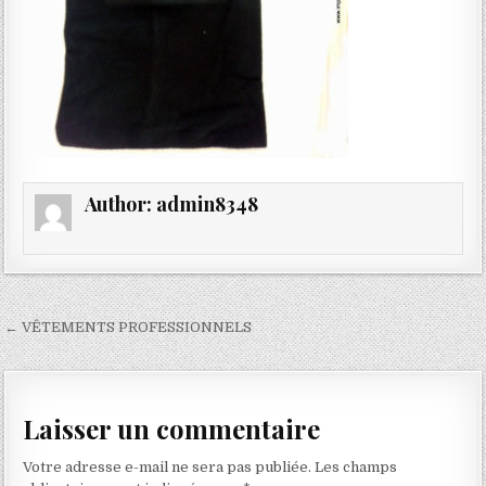
Author:
admin8348
Navigation
← VÊTEMENTS PROFESSIONNELS
de
l’article
Laisser un commentaire
Votre adresse e-mail ne sera pas publiée.
Les champs