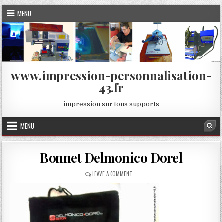
Skip
MENU
to
content
www.impression-personnalisation-
43.fr
impression sur tous supports
MENU
Sea
Bonnet Delmonico Dorel
ON
LEAVE A COMMENT
BONNET
DELMONICO
DOREL