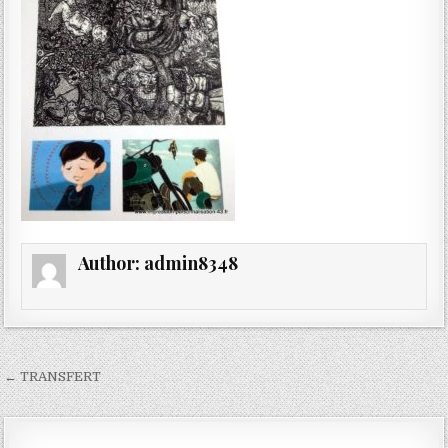
Author:
admin8348
Navigation
← TRANSFERT
de
l’article