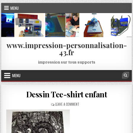
Skip
MENU
to
content
www.impression-personnalisation-
43.fr
impression sur tous supports
MENU
Sea
Dessin Tee-shirt enfant
ON
LEAVE A COMMENT
DESSIN
TEE-
SHIRT
ENFANT