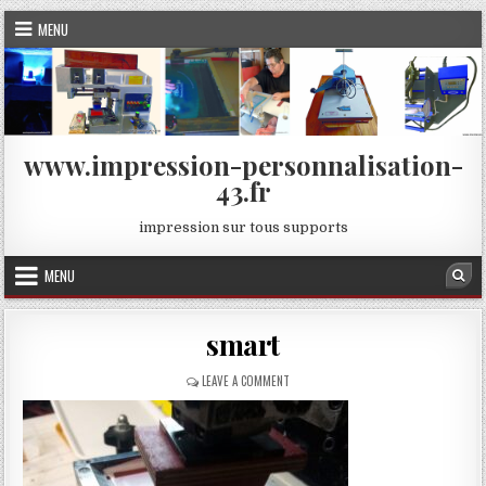
Skip
MENU
to
content
www.impression-personnalisation-
43.fr
impression sur tous supports
MENU
Sea
smart
ON
LEAVE A COMMENT
SMART