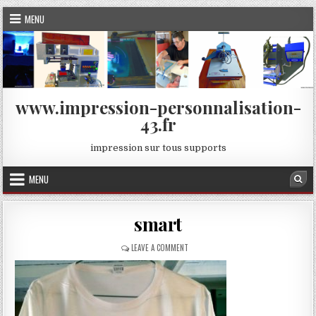
Skip
MENU
to
content
www.impression-personnalisation-
43.fr
impression sur tous supports
MENU
Sea
smart
ON
LEAVE A COMMENT
SMART