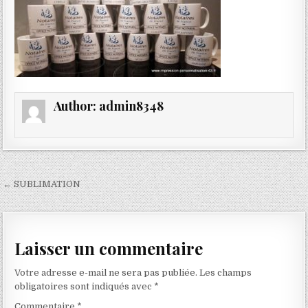
Author:
admin8348
Navigation
← SUBLIMATION
de
l’article
Laisser un commentaire
Votre adresse e-mail ne sera pas publiée.
Les champs
obligatoires sont indiqués avec
*
Commentaire
*