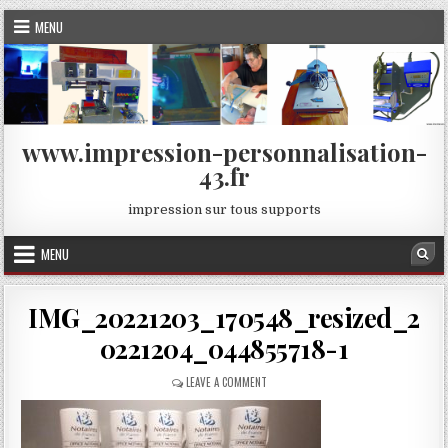
Skip
MENU
to
content
www.impression-personnalisation-
43.fr
impression sur tous supports
MENU
Sea
IMG_20221203_170548_resized_2
0221204_044855718-1
ON
LEAVE A COMMENT
IMG_20221203_170548_RESIZED_2022120
1