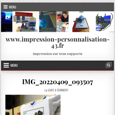
Skip
MENU
to
content
www.impression-personnalisation-
43.fr
impression sur tous supports
MENU
Sea
IMG_20220409_093507
ON
LEAVE A COMMENT
IMG_20220409_093507