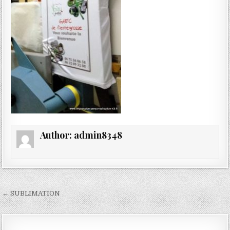
Author:
admin8348
Navigation
← SUBLIMATION
de
l’article