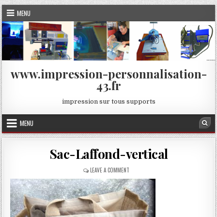
Skip
MENU
to
content
www.impression-personnalisation-
43.fr
impression sur tous supports
MENU
Sea
Sac-Laffond-vertical
ON
LEAVE A COMMENT
SAC-
LAFFOND-
VERTICAL