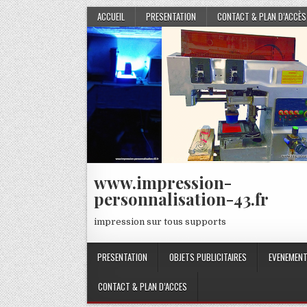
Skip
ACCUEIL
PRESENTATION
CONTACT & PLAN D’ACCÈS
to
content
www.impression-
personnalisation-43.fr
impression sur tous supports
PRESENTATION
OBJETS PUBLICITAIRES
EVENEMENT
CONTACT & PLAN D’ACCES