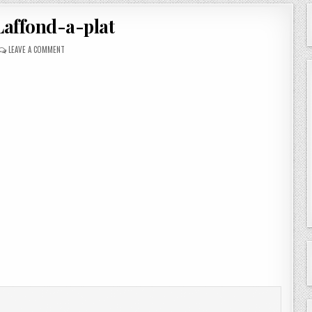
affond-a-plat
ON
LEAVE A COMMENT
SAC-
LAFFOND-
A-
PLAT