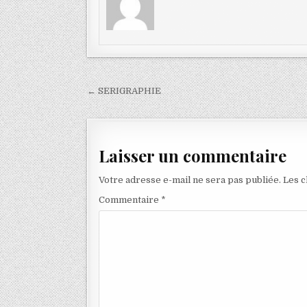
Navigation
← SERIGRAPHIE
de
l’article
Laisser un commentaire
Votre adresse e-mail ne sera pas publiée.
Les c
Commentaire
*