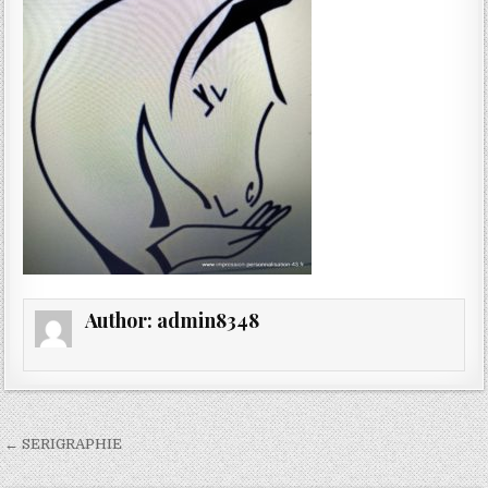
Author:
admin8348
Navigation
← SERIGRAPHIE
de