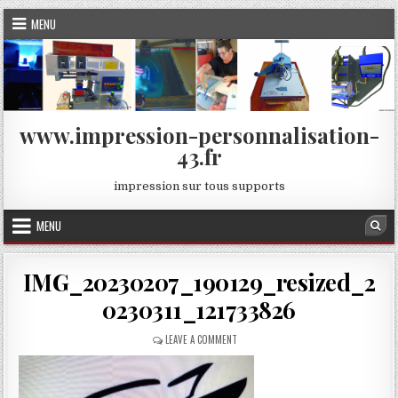
Skip
MENU
to
content
www.impression-personnalisation-
43.fr
impression sur tous supports
MENU
Sea
IMG_20230207_190129_resized_2
0230311_121733826
ON
LEAVE A COMMENT
IMG_20230207_190129_RESIZED_2023031