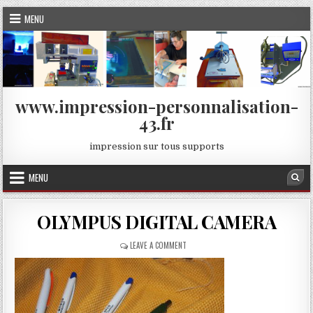
Skip
MENU
to
content
www.impression-personnalisation-
43.fr
impression sur tous supports
MENU
Sea
OLYMPUS DIGITAL CAMERA
ON
LEAVE A COMMENT
OLYMPUS
DIGITAL
CAMERA