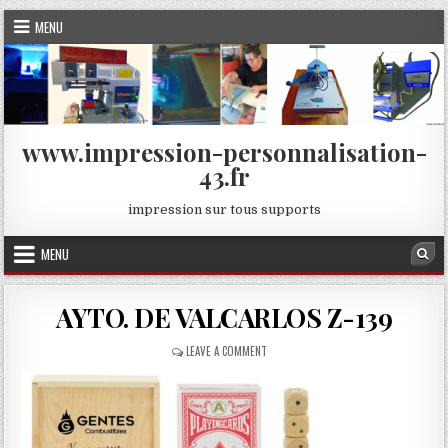
Skip
MENU
to
content
www.impression-personnalisation-
43.fr
impression sur tous supports
MENU
Sea
AYTO. DE VALCARLOS Z-139
ON
LEAVE A COMMENT
AYTO.
DE
VALCARLOS
Z-
139