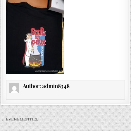
Author:
admin8348
Navigation
← EVENEMENTIEL
de