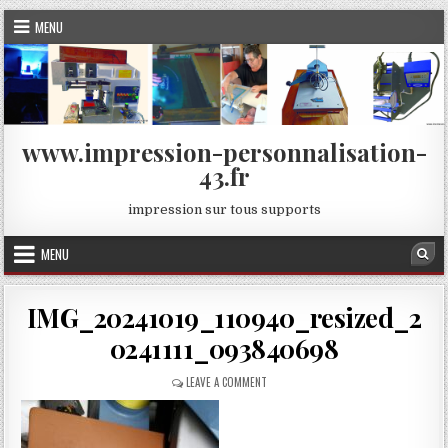
Skip
MENU
to
content
www.impression-personnalisation-
43.fr
impression sur tous supports
MENU
Sea
IMG_20241019_110940_resized_2
0241111_093840698
ON
LEAVE A COMMENT
IMG_20241019_110940_RESIZED_2024111