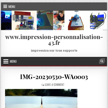
Skip
MENU
to
content
www.impression-personnalisation-
43.fr
impression sur tous supports
MENU
Sea
IMG-20230530-WA0003
ON
LEAVE A COMMENT
IMG-
20230530-
WA0003