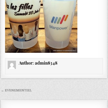
Author:
admin8348
Navigation
← EVENEMENTIEL
de
l’article