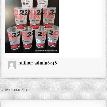
Author:
admin8348
Navigation
← EVENEMENTIEL
de
l’article