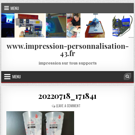
Skip
MENU
to
content
www.impression-personnalisation-
43.fr
impression sur tous supports
MENU
Sea
20220718_171841
ON
LEAVE A COMMENT
20220718_171841