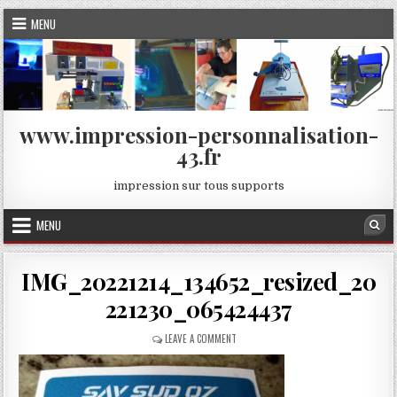
Skip
MENU
to
content
www.impression-personnalisation-
43.fr
impression sur tous supports
MENU
Sea
IMG_20221214_134652_resized_20
221230_065424437
ON
LEAVE A COMMENT
IMG_20221214_134652_RESIZED_20221230