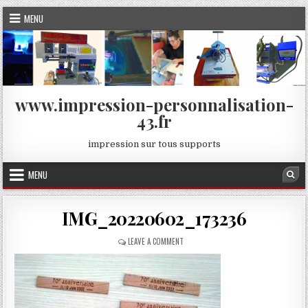
Skip
MENU
to
content
www.impression-personnalisation-
43.fr
impression sur tous supports
MENU
Sea
IMG_20220602_173236
ON
LEAVE A COMMENT
IMG_20220602_173236