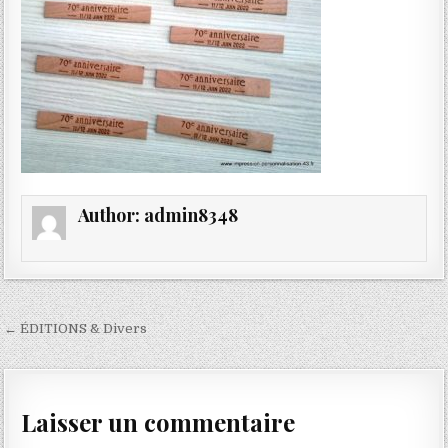
Author:
admin8348
Navigation
← ÉDITIONS & Divers
de
l’article
Laisser un commentaire