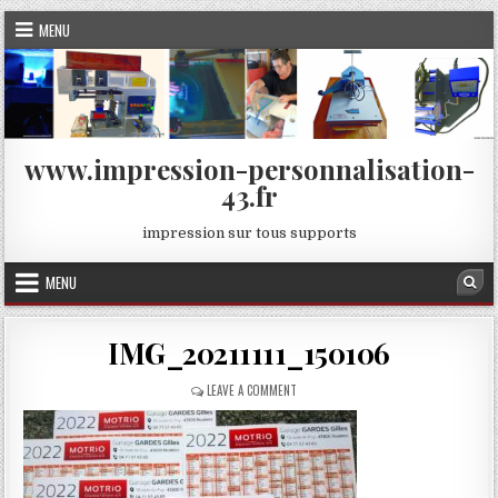
Skip
MENU
to
content
www.impression-personnalisation-
43.fr
impression sur tous supports
MENU
Sea
IMG_20211111_150106
ON
LEAVE A COMMENT
IMG_20211111_150106