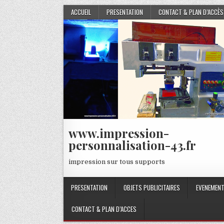
Skip
ACCUEIL
PRESENTATION
CONTACT & PLAN D’ACCÈS
to
content
www.impression-
personnalisation-43.fr
impression sur tous supports
PRESENTATION
OBJETS PUBLICITAIRES
EVENEMENT
CONTACT & PLAN D’ACCES