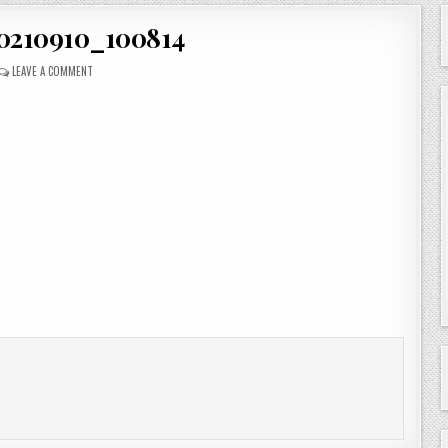
0210910_100814
ON
LEAVE A COMMENT
IMG_20210910_100814