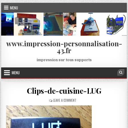
Skip
MENU
to
content
www.impression-personnalisation-
43.fr
impression sur tous supports
MENU
Sea
Clips-de-cuisine-LUG
ON
LEAVE A COMMENT
CLIPS-
DE-
CUISINE-
LUG