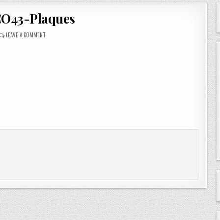
O43-Plaques
ON
LEAVE A COMMENT
CDCO43-
PLAQUES