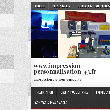
Skip
ACCUEIL
PRESENTATION
CONTACT & PLAN D’ACCÈS
to
content
www.impression-
personnalisation-43.fr
impression sur tous supports
PRESENTATION
OBJETS PUBLICITAIRES
EVENEMENT
CONTACT & PLAN D’ACCES