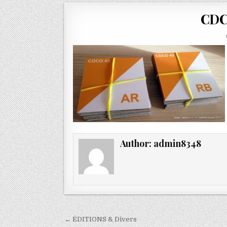
CDC
Author:
admin8348
Navigation
← ÉDITIONS & Divers