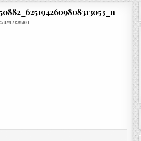
950882_6251942609808313053_n
ON
LEAVE A COMMENT
206188532_345601523950882_6251942609808313053_N