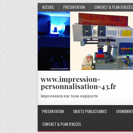
Skip
ACCUEIL
PRESENTATION
CONTACT & PLAN D’ACCÈS
to
content
www.impression-
personnalisation-43.fr
impression sur tous supports
PRESENTATION
OBJETS PUBLICITAIRES
EVENEMENT
CONTACT & PLAN D’ACCES