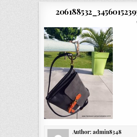
206188532_345601523
Author:
admin8348