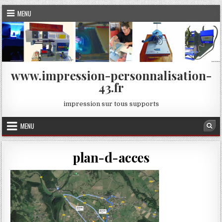
Skip
MENU
to
content
www.impression-personnalisation-
43.fr
impression sur tous supports
MENU
Sea
plan-d-acces