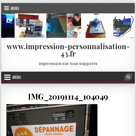
Skip
MENU
to
content
www.impression-personnalisation-
43.fr
impression sur tous supports
MENU
Sea
IMG_20191114_104049